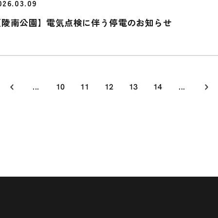
026.03.09
【陵南公園】電気点検に伴う停電のお知らせ
...
10
11
12
13
14
...