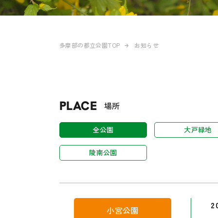
多摩部の都立公園TOP
お知らせ
PLACE
場所
全公園
大戸緑地
陵南公園
2
小宮公園