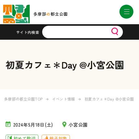
サイト内検索
初夏カフェ＊Day @小宮公園
多摩部の都立公園TOP
イベント情報
初夏カフェ＊Day @小宮公園
2024年5月18日(土)
小宮公園
初めて歓迎
親子対象