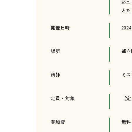
※ユ
とだ
開催日時
202
場所
都立
講師
ミズ
定員・対象
【定
参加費
無料