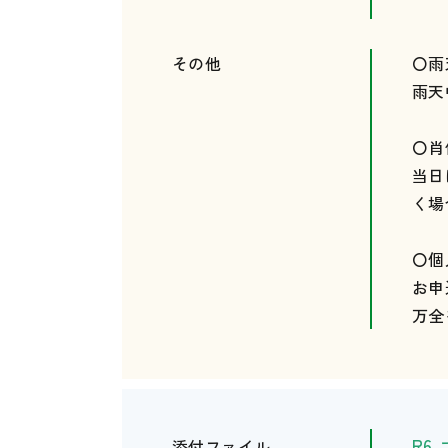
その他
〇雨
雨天
〇肖
当日
く場
〇個
お申
万全
R6
添付ファイル