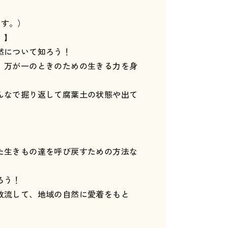
です。）
、】
然について知ろう！
、万が一のときのための生きる力を身
んなで掘り返して腐葉土の状態や出て
た生きもの達を呼び戻すための方法な
ろう！
放流して、地域の自然に愛着をもと