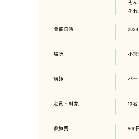
そん
それ
開催日時
202
場所
小宮
講師
パー
定員・対象
10
参加費
500