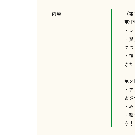
内容
（第
第1
・レ
・焚
につ
・落
きた
第２
・ア
どを
・み
・整
う！