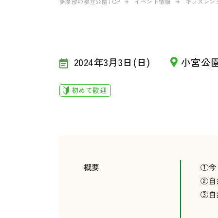
多摩部の都立公園TOP
イベント情報
キッズレンジ
2024年3月3日(日)
小宮公
初めて歓迎
概要
①今
②自
③自